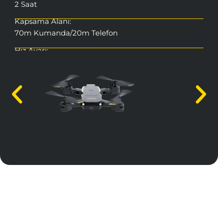
2 Saat
Kapsama Alanı:
70m Kumanda/20m Telefon
Hız Ayarı:
Var
Video Çözünürlüğü:
720P
Fotoğraf Çözünürlüğü:
2 MP
El Komutu Sistemi:
Evet
Otomatik 360° Takla Atma:
Evet
Acil Durum İniş:
Evet
Otomatik İniş Kalkış:
Evet