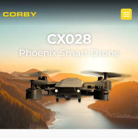
CX028
Phoenix Smart Drone