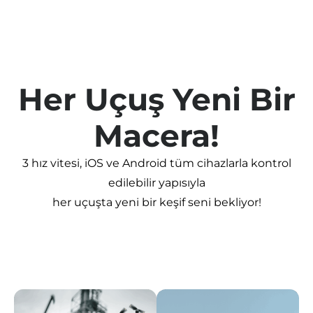
Geri Çağırma Modu:
Evet
Düşük Pil İkazı:
Evet
Her Uçuş Yeni Bir
Ürün Boyutu:
265*255*55 mm
Macera!
Azami Uçuş Ağırlığı:
145g
3 hız vitesi, iOS ve Android tüm cihazlarla kontrol
Paket İçeriği:
• CX028 Drone • Kumanda • 1200 mAh
edilebilir yapısıyla
batarya • Şarj kablosu • 4 adet yedek pervane • 4
her uçuşta yeni bir keşif seni bekliyor!
pervane koruyucu • Tornavida • Taşıma çantası •
Kullanım kılavuzu •