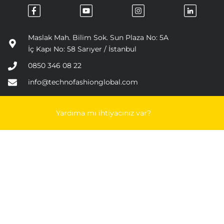
Maslak Mah. Bilim Sok. Sun Plaza No: 5A
İç Kapı No: 58 Sarıyer / İstanbul
0850 346 08 22
info@technofashionglobal.com
SLOT GACOR
SLOT DEPO 5K
UDINTOGEL
SITUS SLOT
MAWAR
Yardıma mı ihtiyacınız var?