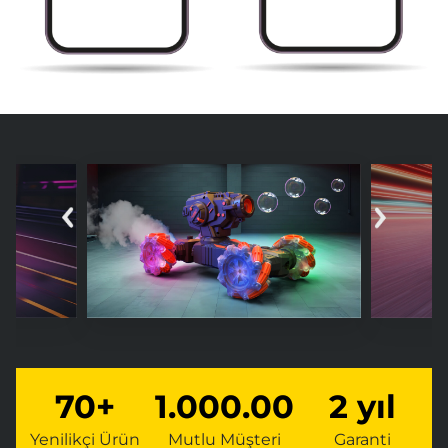
70+
1.000.000+
2 yıl
Yenilikçi Ürün
Mutlu Müşteri
Garanti