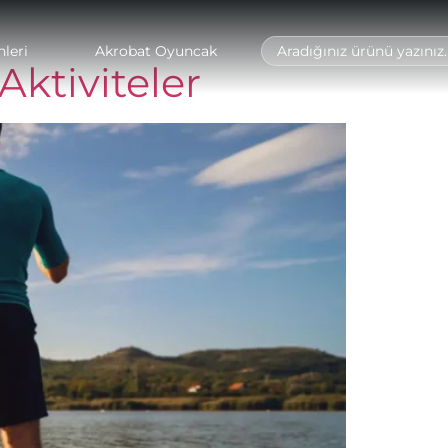
leri
Akrobat Oyuncak
Aktiviteler