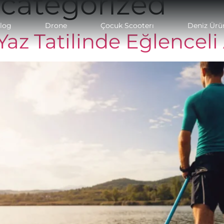
categorized
log
Drone
Çocuk Scooterı
Deniz Ürün
az Tatilinde Eğlenceli 