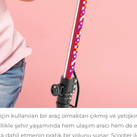
için kullanılan bir araç olmaktan çıkmış ve yetişki
likle şehir yaşamında hem ulaşım aracı hem de egz
ata dahil etmenin pratik bir yolunu sunar. Scooter i