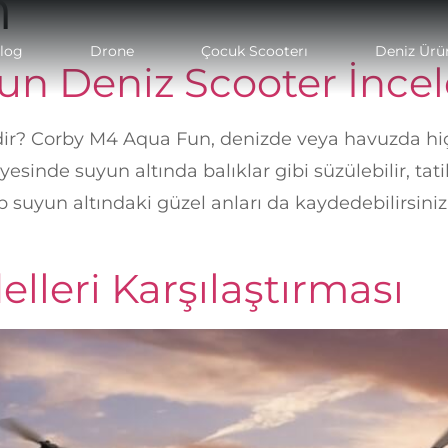
n
log
Drone
Çocuk Scooterı
Deniz Ürün
un Deniz Scooter İnce
ir? Corby M4 Aqua Fun, denizde veya havuzda hiç
yesinde suyun altında balıklar gibi süzülebilir, tatil
akıp suyun altındaki güzel anları da kaydedebilirs
leri Karşılaştırması