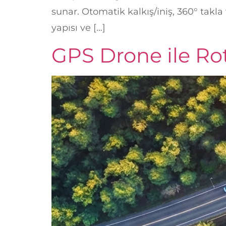
sunar. Otomatik kalkış/iniş, 360° takl
yapısı ve […]
GPS Drone ile Ro