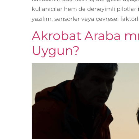
kullanıcılar hem de deneyimli pilotla
yazılım, sensörler veya çevresel faktör
Akrobat Araba m
Uygun?