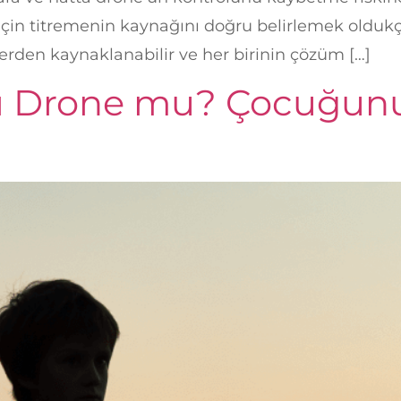
r için titremenin kaynağını doğru belirlemek oldu
lerden kaynaklanabilir ve her birinin çözüm […]
ı Drone mu? Çocuğunu