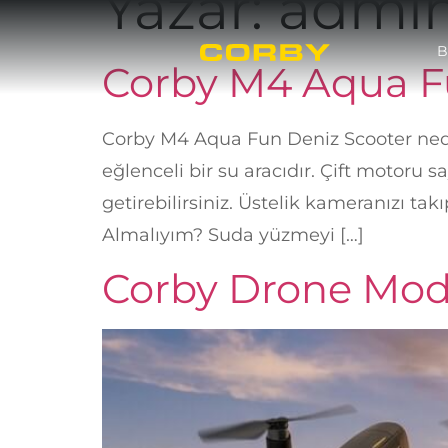
Yazar:
admi
B
Corby M4 Aqua F
Corby M4 Aqua Fun Deniz Scooter ned
eğlenceli bir su aracıdır. Çift motoru sa
getirebilirsiniz. Üstelik kameranızı t
Almalıyım? Suda yüzmeyi […]
Corby Drone Model