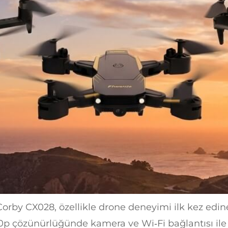
rby CX028, özellikle drone deneyimi ilk kez edinec
p çözünürlüğünde kamera ve Wi‑Fi bağlantısı ile a