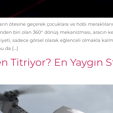
arın ötesine geçerek çocuklara ve hobi meraklılar
erinden biri olan 360° dönüş mekanizması, aracın k
iyeti, sadece görsel olarak eğlenceli olmakla kal
u da […]
Titriyor? En Yaygın St