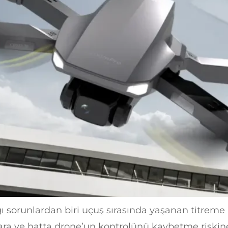
ığı sorunlardan biri uçuş sırasında yaşanan titrem
ara ve hatta drone’un kontrolünü kaybetme riskin