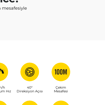
 mesafesiyle
m/h
40°
Çekim
um Hız
Direksiyon Açısı
Mesafesi