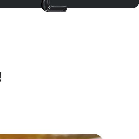
arış Arabası • Batarya • Uzaktan Kumanda •
e Vidaları • Arka Tampon • Kullanım Kılavuzu
!