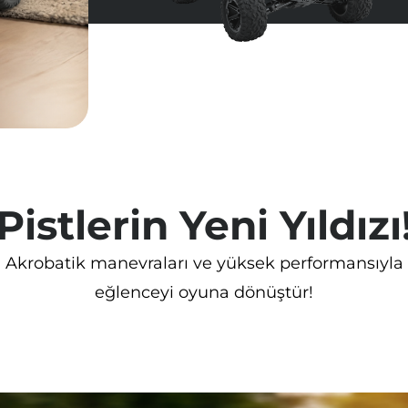
Paket İçeriği:
• CSG12 Uzaktan Kumandalı Y
Şarj Kablosu • Tornavida • Tampon Sabitlem
Pistlerin Yeni Yıldızı
Akrobatik manevraları ve yüksek performansıyla
eğlenceyi oyuna dönüştür!