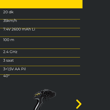
20 dk
35km/h
7.4V 2600 mAh Li
100 m
2.4 GHz
3 saat
3×1,5V AA Pil
40°
4 Teker Bağımsız Süspansiyon
RC550 Yüksek Hızlı Motor
46 X 32 x 18 cm