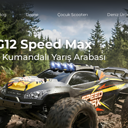
log
Drone
Çocuk Scooterı
Deniz Ürün
G12 Speed Max
 Kumandalı Yarış Arabası