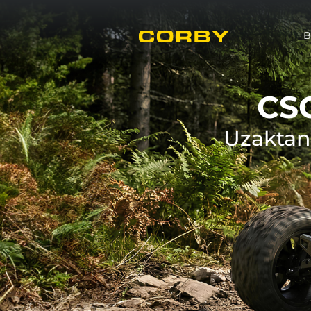
B
CS
Uzaktan