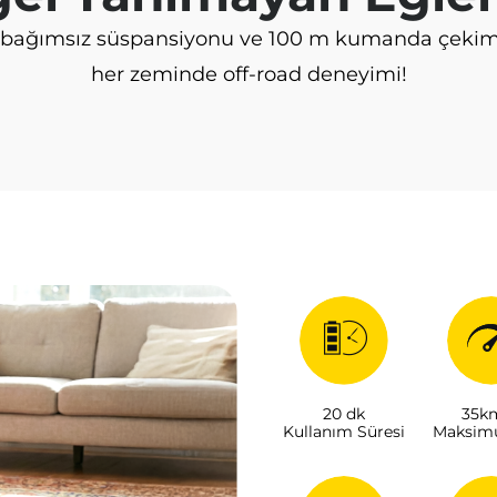
ı, bağımsız süspansiyonu ve 100 m kumanda çekim
her zeminde off-road deneyimi!
20 dk
35k
Kullanım Süresi
Maksim