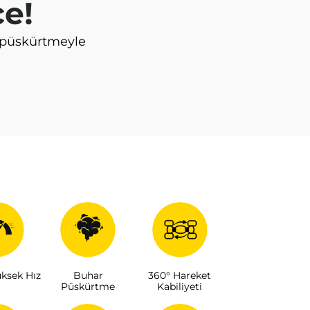
e!
r püskürtmeyle
ksek Hız
Buhar
360° Hareket
Püskürtme
Kabiliyeti