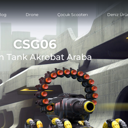
log
Drone
Çocuk Scooterı
Deniz Ürün
CSG06
 Tank Akrobat Araba