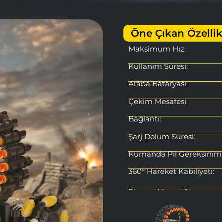
Öne Çıkan Özellik
Maksimum Hız:
Kullanım Süresi:
Araba Bataryası:
Çekim Mesafesi:
Bağlantı:
Şarj Dolum Süresi:
Kumanda Pil Gereksinimi
360° Hareket Kabiliyeti:
Sünger Mermi Atışı:
Buhar Püskürtme Fonksi