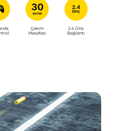
nda
Çekim
2.4 GHz
ntrol
Mesafesi
Bağlantı