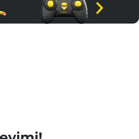
Var
bat Araba • Batarya • 20 adet sünger mermi
edek mermi • Şarj kablosu • Su kabı •
eyimi!