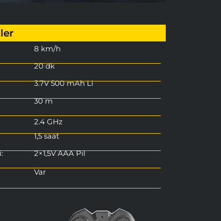
ler
8 km/h
20 dk
3.7V 500 mAh Li
30 m
2.4 GHz
1,5 saat
:
2×1,5V AAA Pil
Var
Var
yonu:
Var