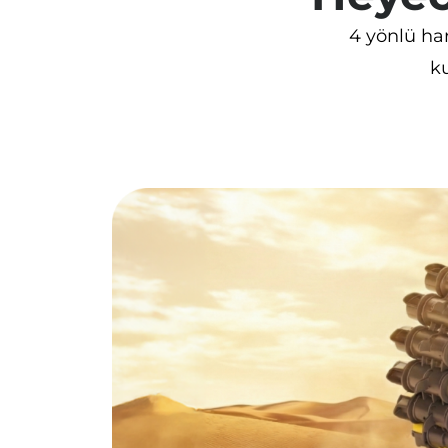
4 yönlü har
k