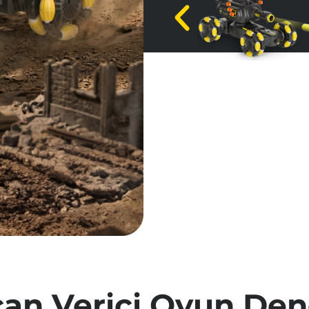
Arazi ve Yarış Modları:
Paket İçeriği:
• CSG06 Akro
ve mermi yuvası • +4 adet y
Kullanma kılavuzu
an Verici Oyun Den