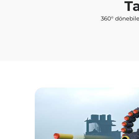
T
360° dönebile