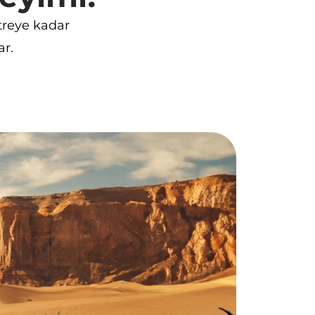
etreye kadar
r.