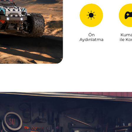
Ön
Kuma
Aydınlatma
ile Ko