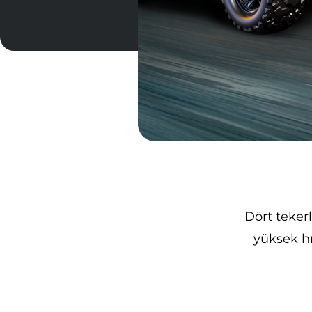
Dört teker
yüksek h