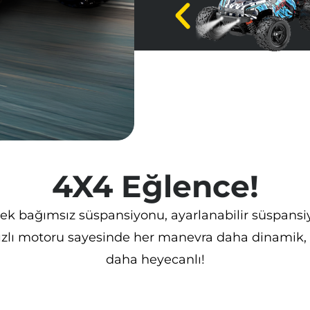
Motor Üzeri Soğutucu
Alüminyum:
Ürün Boyutu:
Paket İçeriği:
• 7.4V 1200 
karoser sabitleyici • Şarj k
4X4 Eğlence!
lek bağımsız süspansiyonu, ayarlanabilir süspansiyo
ızlı motoru sayesinde her manevra daha dinamik, 
daha heyecanlı!