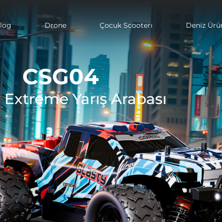
log
Drone
Çocuk Scooterı
Deniz Ürün
CSG04
 Extreme Yarış Arabası