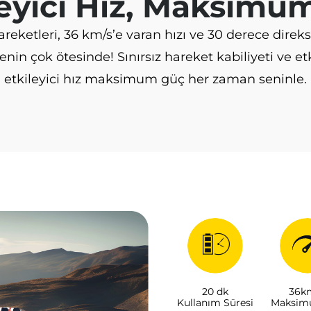
leyici Hız, Maksimu
reketleri, 36 km/s’e varan hızı ve 30 derece direks
enin çok ötesinde! Sınırsız hareket kabiliyeti ve etk
etkileyici hız maksimum güç her zaman seninle.
20 dk
36k
Kullanım Süresi
Maksim