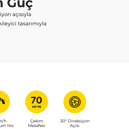
m Güç
iyon açısıyla
ileyici tasarımıyla
m/h
Çekim
30° Direksiyon
um Hız
Mesafesi
Açısı