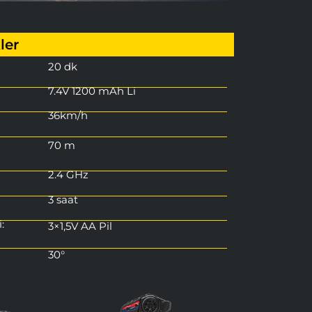
ler
20 dk
7.4V 1200 mAh Li
36km/h
70 m
2.4 GHz
3 saat
:
3×1,5V AA Pil
30°
iyon:
Var