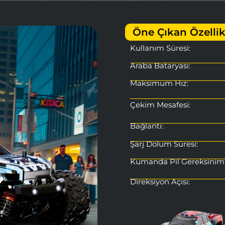
Öne Çıkan Özellik
Kullanım Süresi:
Araba Bataryası:
Maksimum Hız:
Çekim Mesafesi:
Bağlantı:
Şarj Dolum Süresi:
Kumanda Pil Gereksinimi
Direksiyon Açısı:
4 Teker Bağımsız Süspans