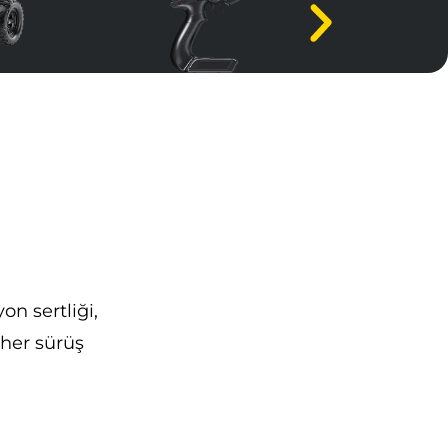
Var
25 X 18,8 x 11 cm
mAh batarya • Uzaktan kumanda • 4 adet yedek
ablosu • Tornavida
n sertliği,
her sürüş