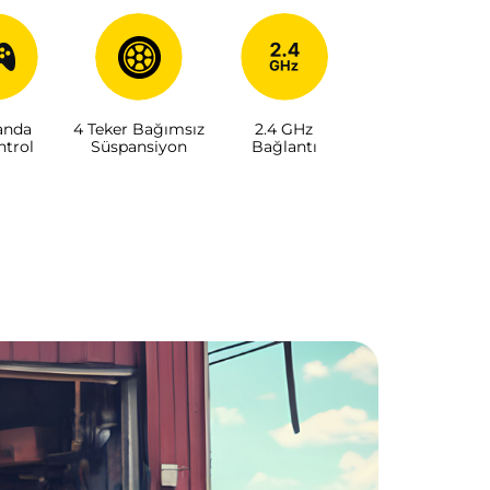
nda
4 Teker Bağımsız
2.4 GHz
ntrol
Süspansiyon
Bağlantı