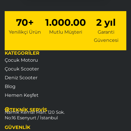
70+
1.000.000+
2 yıl
Yenilikçi Ürün
Mutlu Müşteri
Garanti
Güvencesi
KATEGORİLER
Çocuk Motoru
Çocuk Scooter
Deniz Scooter
Blog
Hemen Keşfet
TEKNİK SERVİS
Namık Kemal Mah. 120 Sok.
No:16 Esenyurt / İstanbul
GÜVENLİK