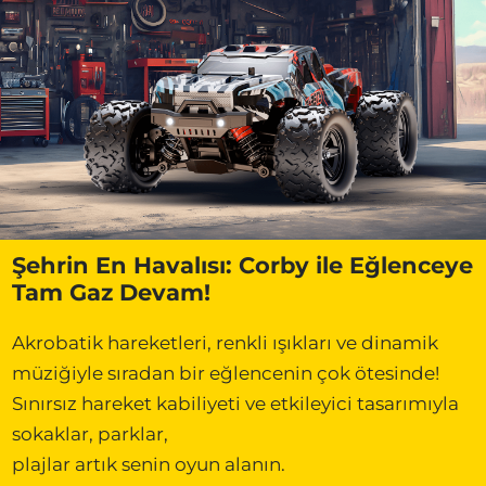
Şehrin En Havalısı: Corby ile Eğlenceye
Tam Gaz Devam!
Akrobatik hareketleri, renkli ışıkları ve dinamik
müziğiyle sıradan bir eğlencenin çok ötesinde!
Sınırsız hareket kabiliyeti ve etkileyici tasarımıyla
sokaklar, parklar,
plajlar artık senin oyun alanın.