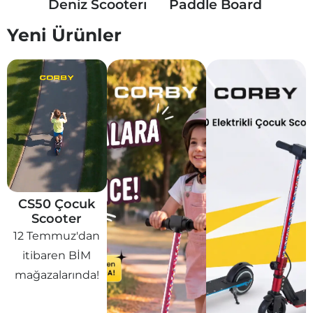
raba
Deniz Scooterı
Paddle Board
Çoc
Yeni Ürünler
CS50 Çocuk
Scooter
12 Temmuz'dan
itibaren BİM
mağazalarında!